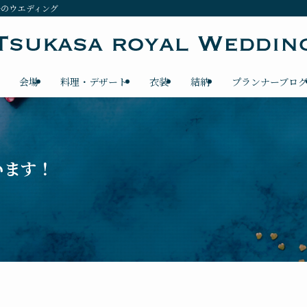
ルのウエディング
会場
料理・デザート
衣装
結納
プランナーブロ
います！