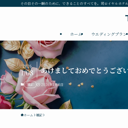
その日その一瞬のために、できることのすべてを。司ロイヤルホテ
ホーム
ウエディングプラン
2026
あけましておめでとうござ
1/08
雑記
2026年1月8日
ホーム
雑記