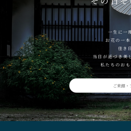
その日そ
一生に一
お花の一本
佳き
当日が近づき美
私たちのおも
ご来館・