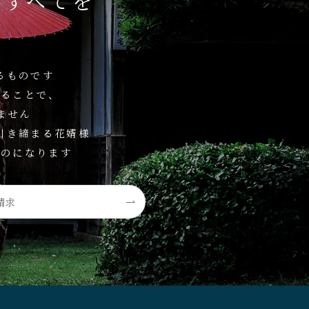
のすべてを
るものです
することで、
ません
引き締まる花婿様
ものになります
請求