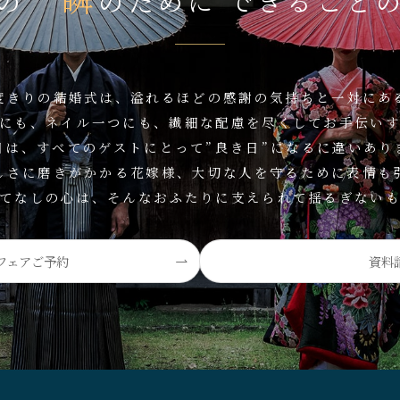
の
のために
できること
度きりの結婚式は、溢れるほどの感謝の気持ちと一対にあ
にも、ネイル一つにも、繊細な配慮を尽くしてお手伝い
日は、すべてのゲストにとって”良き日”になるに違いあり
しさに磨きがかかる花嫁様、大切な人を守るために表情も
てなしの心は、そんなおふたりに支えられて揺るぎない
フェアご予約
資料